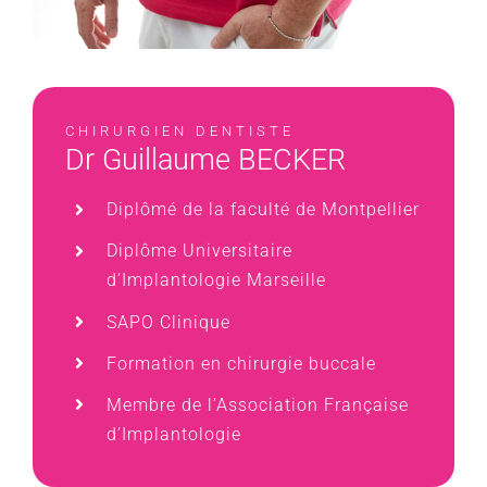
CHIRURGIEN DENTISTE
Dr Guillaume BECKER
Diplômé de la faculté de Montpellier
Diplôme Universitaire
d’Implantologie Marseille
SAPO Clinique
Formation en chirurgie buccale
Membre de l’Association Française
d’Implantologie