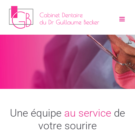
Passer
au
contenu
Une équipe
au service
de
votre sourire