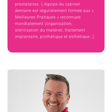
prestataires. L’équipe du cabinet
dentaire est régulièrement formée aux «
Meilleures Pratiques » reconnues
mondialement (organisation,
stérilisation du matériel, traitement
implantaire, prothétique et esthétique…).